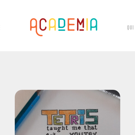
E
QUI