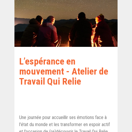
L’espérance en
mouvement - Atelier de
Travail Qui Relie
Une journée pour accueillir ses émotions face à
l'état du monde et les transformer en espoir actif
et l’occasion de (re)découvrir le Travail Qui Relie.