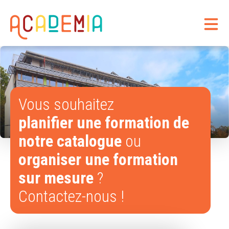
Vous souhaitez
Contactez-nous
planifier une formation de
notre catalogue
ou
organiser une formation
sur mesure
?
Contactez-nous !